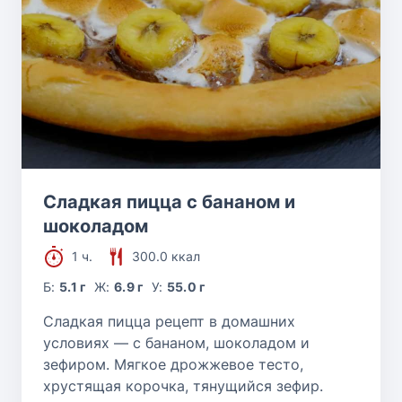
Сладкая пицца с бананом и
шоколадом
1 ч.
300.0 ккал
Б:
5.1 г
Ж:
6.9 г
У:
55.0 г
Сладкая пицца рецепт в домашних
условиях — с бананом, шоколадом и
зефиром. Мягкое дрожжевое тесто,
хрустящая корочка, тянущийся зефир.