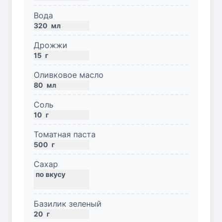
Вода
320
мл
Дрожжи
15
г
Оливковое масло
80
мл
Соль
10
г
Томатная паста
500
г
Сахар
Базилик зеленый
20
г