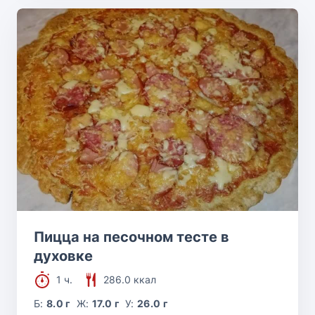
Пицца на песочном тесте в
духовке
1 ч.
286.0 ккал
Б:
8.0 г
Ж:
17.0 г
У:
26.0 г