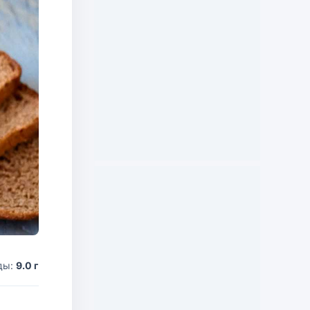
ды:
9.0 г