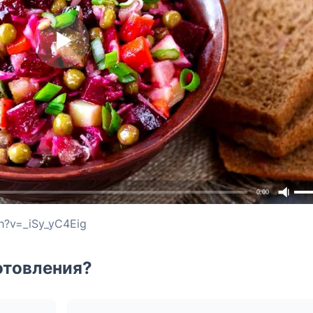
0:00
h?v=_iSy_yC4Eig
отовления?