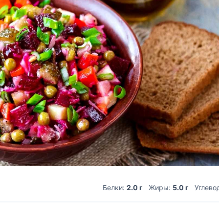
Белки:
2.0 г
Жиры:
5.0 г
Углево