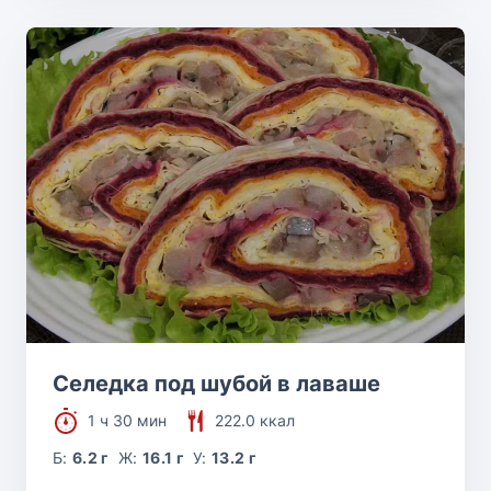
Селедка под шубой в лаваше
1 ч 30 мин
222.0 ккал
Б:
6.2 г
Ж:
16.1 г
У:
13.2 г