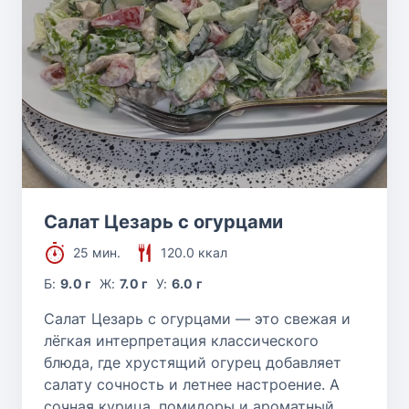
Салат Цезарь с огурцами
25 мин.
120.0 ккал
Б:
9.0 г
Ж:
7.0 г
У:
6.0 г
Салат Цезарь с огурцами — это свежая и
лёгкая интерпретация классического
блюда, где хрустящий огурец добавляет
салату сочность и летнее настроение. А
сочная курица, помидоры и ароматный