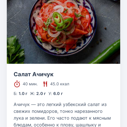
Салат Ачичук
40 мин.
45.0 ккал
Б:
1.0 г
Ж:
2.0 г
У:
6.0 г
Ачичук — это легкий узбекский салат из
свежих помидоров, тонко нарезанного
лука и зелени. Его часто подают к мясным
блюдам, особенно к плову, шашлыку и