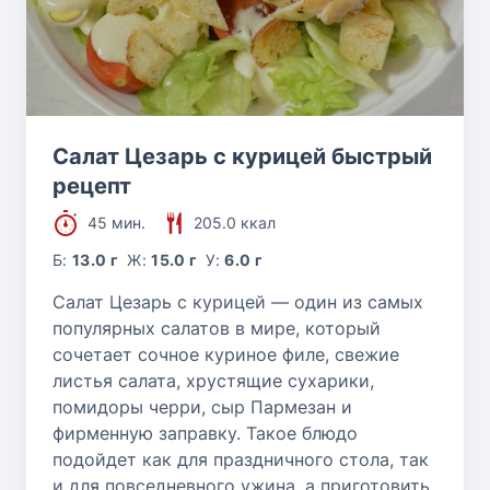
Салат Цезарь с курицей быстрый
рецепт
45 мин.
205.0 ккал
Б:
13.0 г
Ж:
15.0 г
У:
6.0 г
Салат Цезарь с курицей — один из самых
популярных салатов в мире, который
сочетает сочное куриное филе, свежие
листья салата, хрустящие сухарики,
помидоры черри, сыр Пармезан и
фирменную заправку. Такое блюдо
подойдет как для праздничного стола, так
и для повседневного ужина, а приготовить