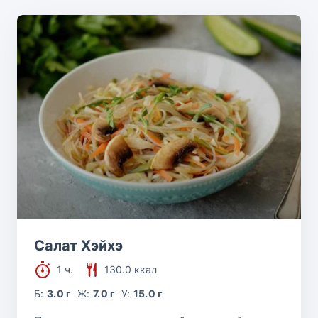
Салат Хэйхэ
1 ч.
130.0 ккал
Б:
3.0 г
Ж:
7.0 г
У:
15.0 г