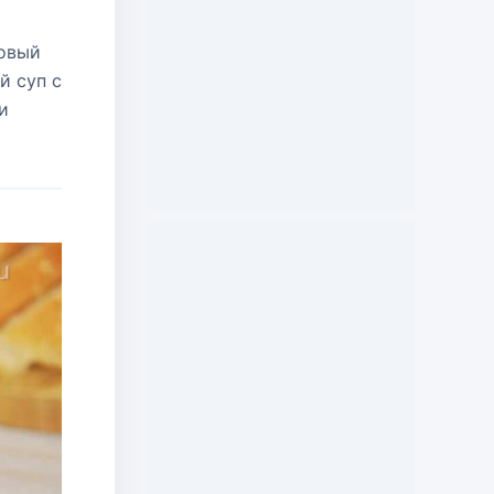
ховый
й суп с
и