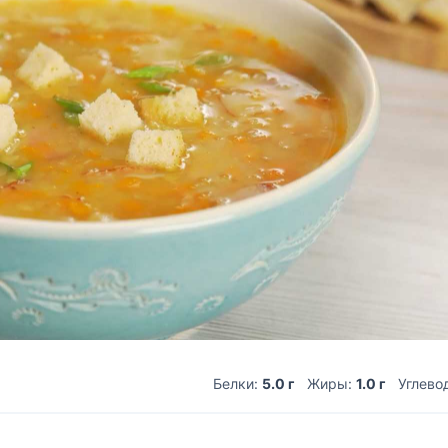
Белки:
5.0 г
Жиры:
1.0 г
Углево