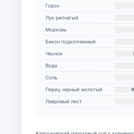
Горох
Лук репчатый
Морковь
Бекон подкопченный
Чеснок
Вода
Соль
Перец черный молотый
0
Лавровый лист
Классический гороховый суп с копченос