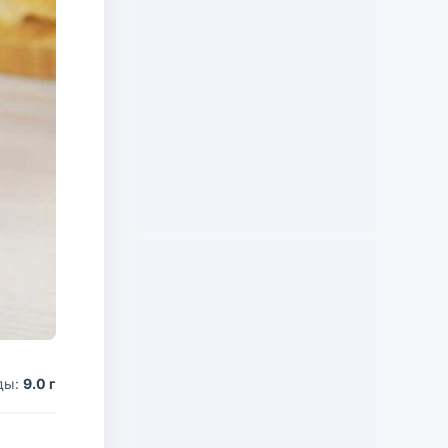
ды:
9.0 г