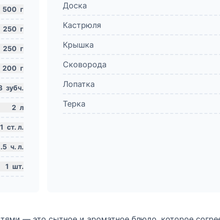
Доска
500
г
Кастрюля
250
г
Крышка
250
г
Сковорода
200
г
Лопатка
3
зубч.
Терка
2
л
1
ст. л.
.5
ч. л.
1
шт.
тями — это сытное и ароматное блюдо, которое согре