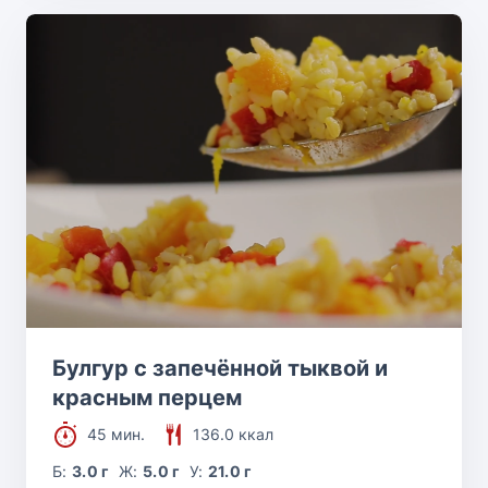
Булгур с запечённой тыквой и
красным перцем
45 мин.
136.0 ккал
Б:
3.0 г
Ж:
5.0 г
У:
21.0 г