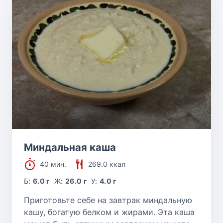
Миндальная каша
40 мин.
269.0 ккал
Б:
6.0 г
Ж:
26.0 г
У:
4.0 г
Приготовьте себе на завтрак миндальную
кашу, богатую белком и жирами. Эта каша