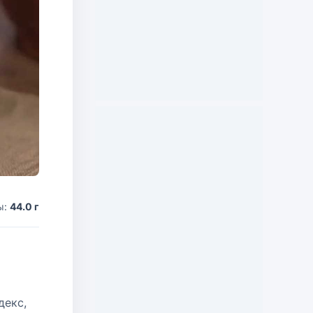
ы:
44.0 г
декс,