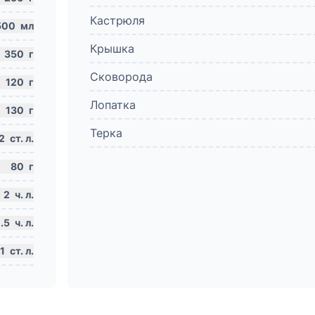
Кастрюля
500
мл
Крышка
350
г
Сковорода
120
г
Лопатка
130
г
Терка
2
ст. л.
80
г
2
ч. л.
.5
ч. л.
1
ст. л.