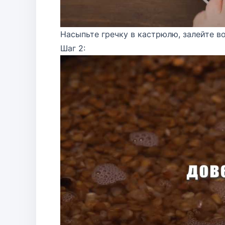
Насыпьте гречку в кастрюлю, залейте во
Шаг 2: