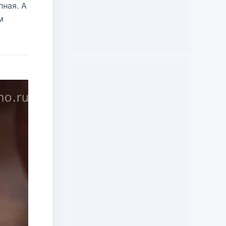
пная. А
м