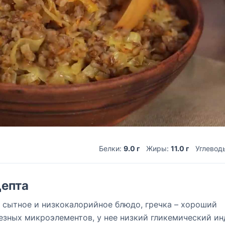
Белки:
9.0 г
Жиры:
11.0 г
Углевод
епта
е сытное и низкокалорийное блюдо, гречка – хороший
езных микроэлементов, у нее низкий гликемический ин