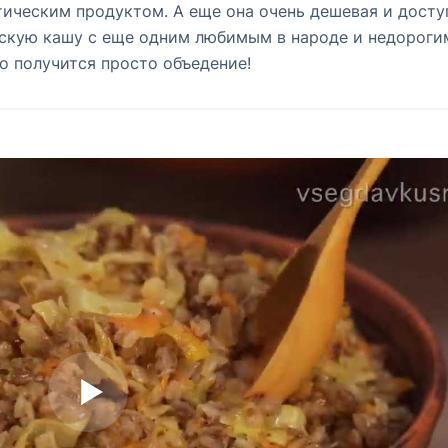
тическим продуктом. А еще она очень дешевая и досту
сскую кашу с еще одним любимым в народе и недороги
о получится просто объедение!