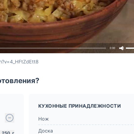
0:00
h?v=4_HFtZdEtt8
отовления?
КУХОННЫЕ ПРИНАДЛЕЖНОСТИ
Нож
Доска
250
г