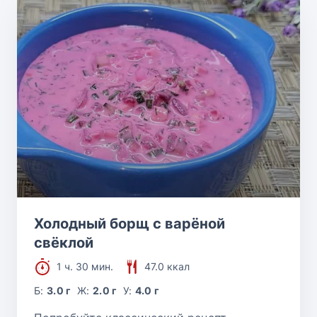
Холодный борщ с варёной
свёклой
1 ч. 30 мин.
47.0 ккал
Б:
3.0 г
Ж:
2.0 г
У:
4.0 г