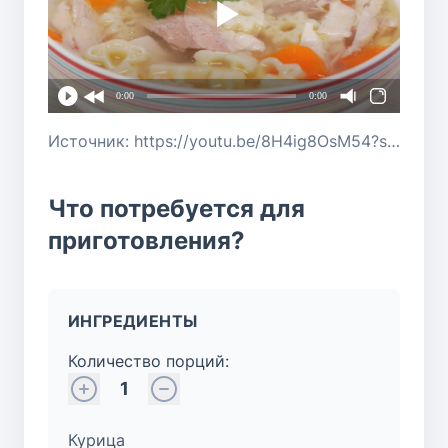
0:00
0:00
Источник: https://youtu.be/8H4ig8OsM54?si=7bop04S6GSpxh4VV
Что потребуется для
приготовления?
ИНГРЕДИЕНТЫ
Количество порций:
1
Курица