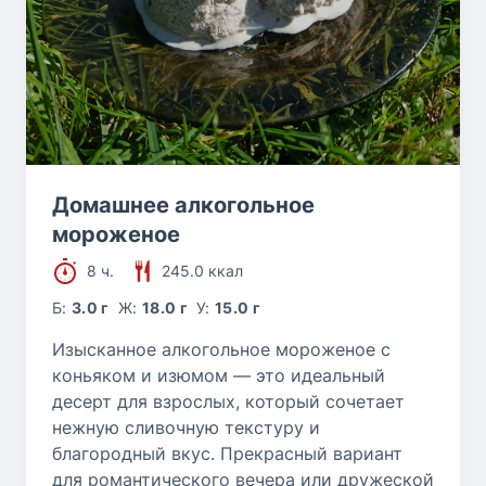
Домашнее алкогольное
мороженое
8 ч.
245.0 ккал
Б:
3.0 г
Ж:
18.0 г
У:
15.0 г
Изысканное алкогольное мороженое с
коньяком и изюмом — это идеальный
десерт для взрослых, который сочетает
нежную сливочную текстуру и
благородный вкус. Прекрасный вариант
для романтического вечера или дружеской