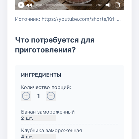
0:00
0:00
Источник: https://youtube.com/shorts/KrHNMnn84Fs?si=vUoDzT8VgD5i-wS7
Что потребуется для
приготовления?
ИНГРЕДИЕНТЫ
Количество порций:
1
Банан замороженный
2
шт.
Клубника замороженная
4
шт.