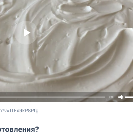
0:00
ch?v=ITFx9kP8Pfg
отовления?