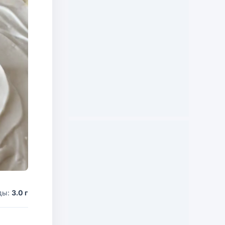
ды:
3.0 г