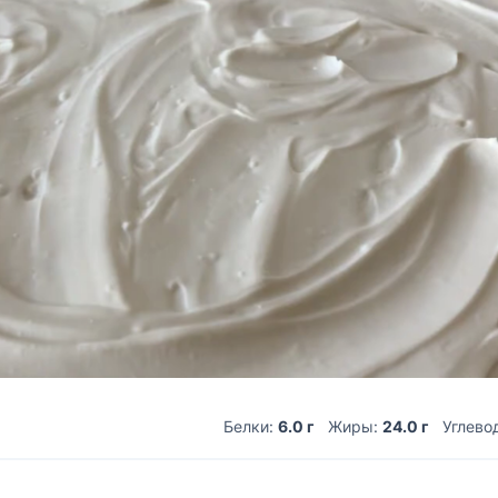
Белки:
6.0 г
Жиры:
24.0 г
Углево