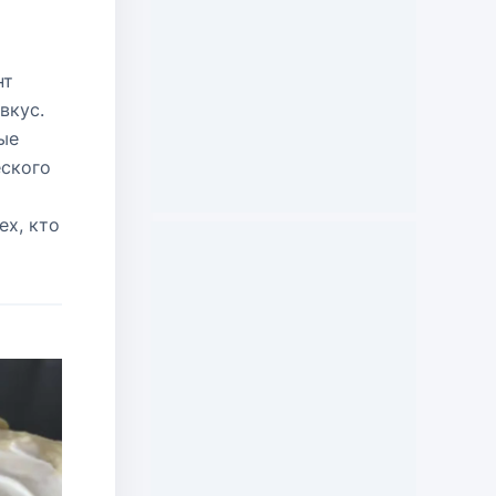
нт
вкус.
ые
еского
ех, кто