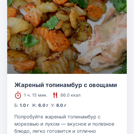
Жареный топинамбур с овощами
1 ч. 15 мин.
86.0 ккал
Б:
1.0 г
Ж:
6.0 г
У:
8.0 г
Попробуйте жареный топинамбур с
морковью и луком — вкусное и полезное
блюдо, легко готовится и отлично