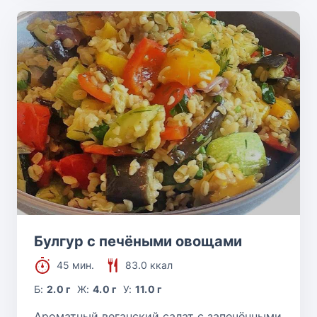
Булгур с печёными овощами
45 мин.
83.0 ккал
Б:
2.0 г
Ж:
4.0 г
У:
11.0 г
Ароматный веганский салат с запечёнными