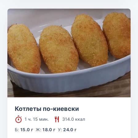
Котлеты по-киевски
1 ч. 15 мин.
314.0 ккал
Б:
15.0 г
Ж:
18.0 г
У:
24.0 г