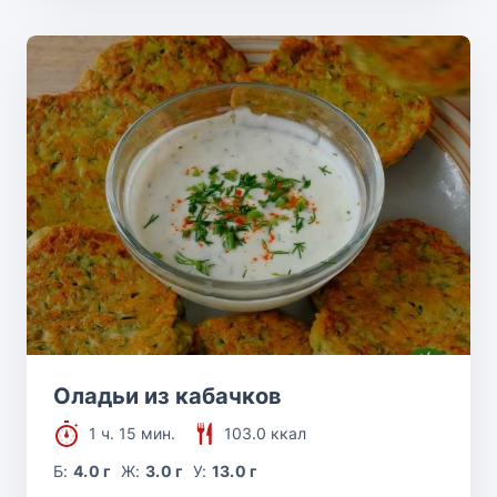
Оладьи из кабачков
1 ч. 15 мин.
103.0 ккал
Б:
4.0 г
Ж:
3.0 г
У:
13.0 г