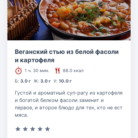
Веганский стью из белой фасоли
и картофеля
1 ч. 30 мин.
88.0 ккал
Б:
3.0 г
Ж:
3.0 г
У:
10.0 г
Густой и ароматный суп-рагу из картофеля
и богатой белком фасоли заменит и
первое, и второе блюдо для тех, кто не ест
мяса.