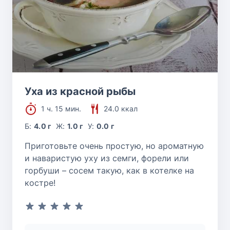
Уха из красной рыбы
1 ч. 15 мин.
24.0 ккал
Б:
4.0 г
Ж:
1.0 г
У:
0.0 г
Приготовьте очень простую, но ароматную
и наваристую уху из семги, форели или
горбуши – сосем такую, как в котелке на
костре!