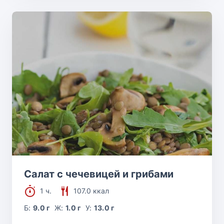
Салат с чечевицей и грибами
1 ч.
107.0 ккал
Б:
9.0 г
Ж:
1.0 г
У:
13.0 г