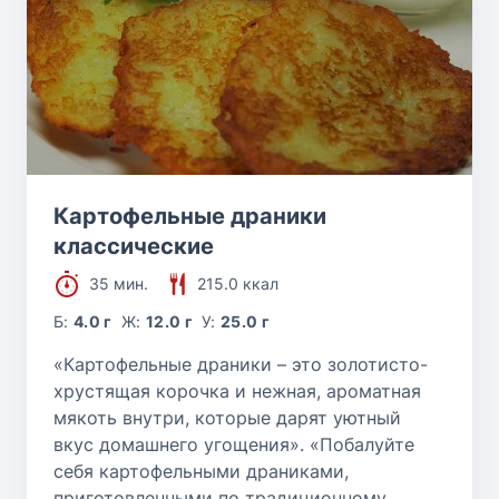
Картофельные драники
классические
35 мин.
215.0 ккал
Б:
4.0 г
Ж:
12.0 г
У:
25.0 г
«Картофельные драники – это золотисто-
хрустящая корочка и нежная, ароматная
мякоть внутри, которые дарят уютный
вкус домашнего угощения». «Побалуйте
себя картофельными драниками,
приготовленными по традиционному