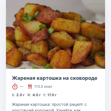
Жареная картошка на сковороде
—
113.0 ккал
Б:
2.0 г
Ж:
4.0 г
У:
17.0 г
Жареная картошка: простой рецепт с
хрустящей корочкой. Узнайте, как