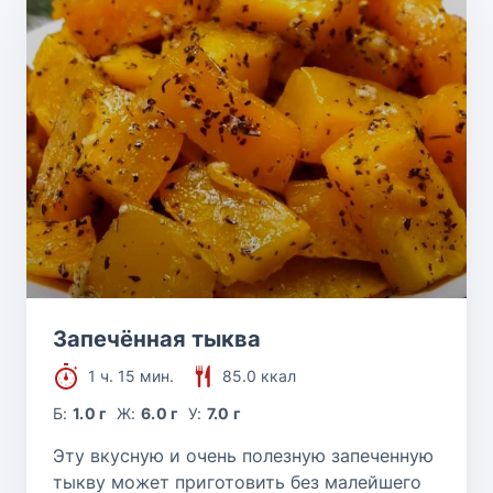
Запечённая тыква
1 ч. 15 мин.
85.0 ккал
Б:
1.0 г
Ж:
6.0 г
У:
7.0 г
Эту вкусную и очень полезную запеченную
тыкву может приготовить без малейшего