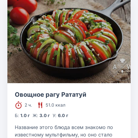
Овощное рагу Рататуй
2 ч.
51.0 ккал
Б:
1.0 г
Ж:
3.0 г
У:
6.0 г
Название этого блюда всем знакомо по
известному мультфильму, но оно стало