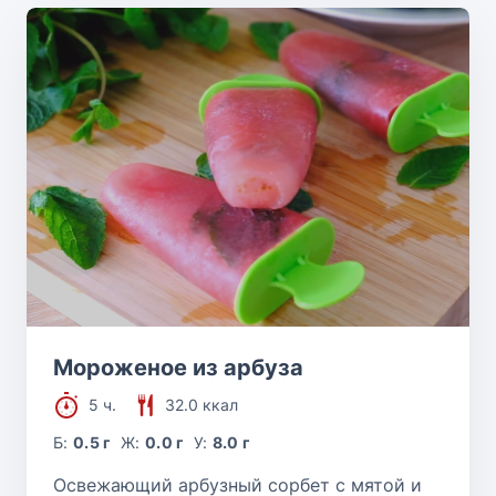
Мороженое из арбуза
5 ч.
32.0 ккал
Б:
0.5 г
Ж:
0.0 г
У:
8.0 г
Освежающий арбузный сорбет с мятой и