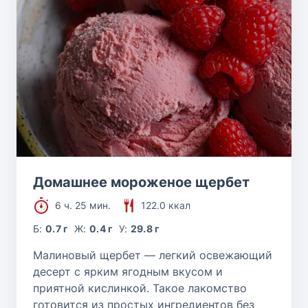
Домашнее мороженое щербет
6 ч. 25 мин.
122.0 ккал
Б:
0.7 г
Ж:
0.4 г
У:
29.8 г
Малиновый щербет — легкий освежающий
десерт с ярким ягодным вкусом и
приятной кислинкой. Такое лакомство
готовится из простых ингредиентов без