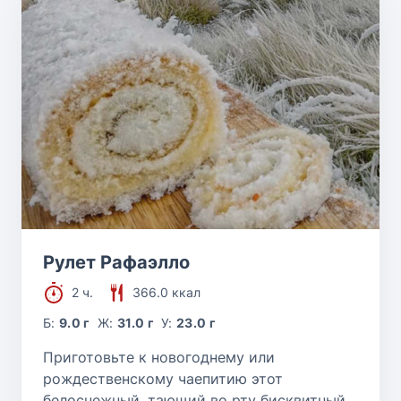
Рулет Рафаэлло
2 ч.
366.0 ккал
Б:
9.0 г
Ж:
31.0 г
У:
23.0 г
Приготовьте к новогоднему или
рождественскому чаепитию этот
белоснежный, тающий во рту бисквитный