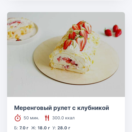
Меренговый рулет с клубникой
50 мин.
300.0 ккал
Б:
7.0 г
Ж:
18.0 г
У:
28.0 г