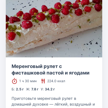
Меренговый рулет с
фисташковой пастой и ягодами
1 ч 30 мин
224.0 ккал
Б:
2.5 г
Ж:
7.8 г
У:
34.2 г
Приготовьте меренговый рулет в
домашней духовке — лёгкий, воздушный и