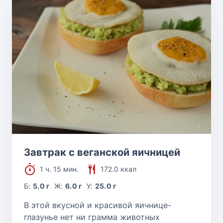
Завтрак с веганской яичницей
1 ч. 15 мин.
172.0 ккал
Б:
5.0 г
Ж:
6.0 г
У:
25.0 г
В этой вкусной и красивой яичнице-
глазунье нет ни грамма животных