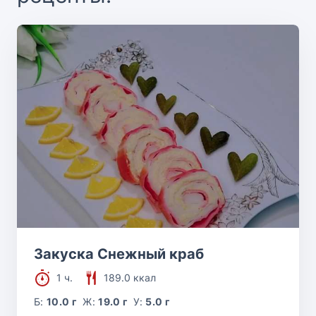
Закуска Снежный краб
1 ч.
189.0 ккал
Б:
10.0 г
Ж:
19.0 г
У:
5.0 г