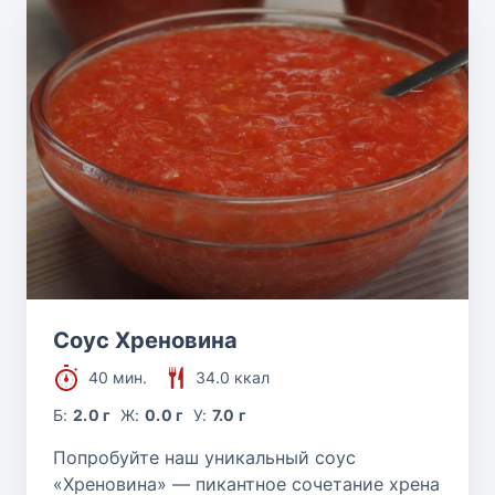
Соус Хреновина
40 мин.
34.0 ккал
Б:
2.0 г
Ж:
0.0 г
У:
7.0 г
Попробуйте наш уникальный соус
«Хреновина» — пикантное сочетание хрена