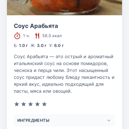
Соус Арабьята
1 ч.
56.0 ккал
Б:
1.0 г
Ж:
3.0 г
У:
6.0 г
Соус Арабьята — это острый и ароматный
итальянский соус на основе помидоров,
чеснока и перца чили. Этот насыщенный
соус придаст любому блюду пикантность и
яркий вкус, идеально подходящий для
пасты, мяса или овощей.
ИНГРЕДИЕНТЫ