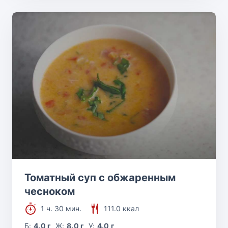
Томатный суп с обжаренным
чесноком
1 ч. 30 мин.
111.0 ккал
Б:
4.0 г
Ж:
8.0 г
У:
4.0 г