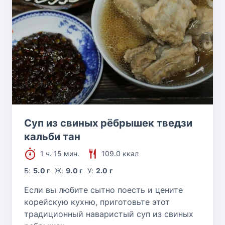
Суп из свиных рёбрышек тведзи
кальби тан
1 ч. 15 мин.
109.0 ккал
Б:
5.0 г
Ж:
9.0 г
У:
2.0 г
Если вы любите сытно поесть и цените
корейскую кухню, приготовьте этот
традиционный наваристый суп из свиных