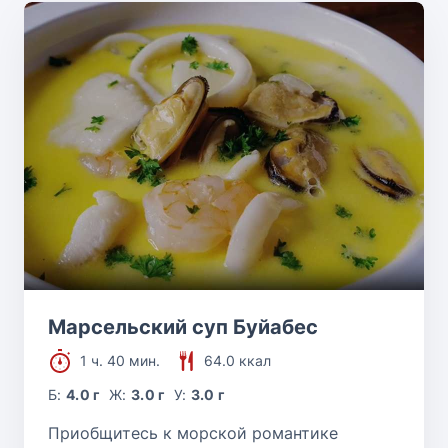
Марсельский суп Буйабес
1 ч. 40 мин.
64.0 ккал
Б:
4.0 г
Ж:
3.0 г
У:
3.0 г
Приобщитесь к морской романтике