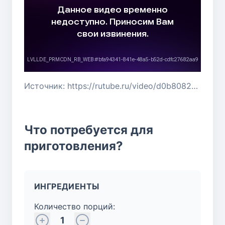
Источник: https://rutube.ru/video/d0b8082e320cd7914608ae429c3dc546/
Что потребуется для
приготовления?
ИНГРЕДИЕНТЫ
Количество порций:
1