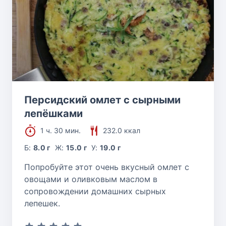
Персидский омлет с сырными
лепёшками
1 ч. 30 мин.
232.0 ккал
Б:
8.0 г
Ж:
15.0 г
У:
19.0 г
Попробуйте этот очень вкусный омлет с
овощами и оливковым маслом в
сопровождении домашних сырных
лепешек.