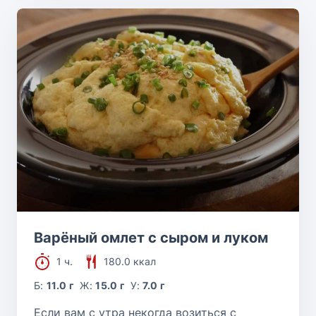
Варёный омлет с сыром и луком
1 ч.
180.0 ккал
Б:
11.0 г
Ж:
15.0 г
У:
7.0 г
Если вам с утра некогда возиться с