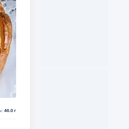
ы:
46.0 г