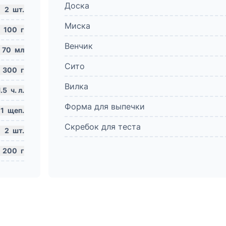
Доска
2
шт.
Миска
100
г
Венчик
70
мл
Сито
300
г
Вилка
1.5
ч. л.
Форма для выпечки
1
щеп.
Скребок для теста
2
шт.
200
г