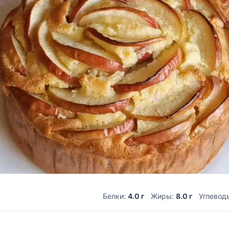
Белки:
4.0 г
Жиры:
8.0 г
Углевод