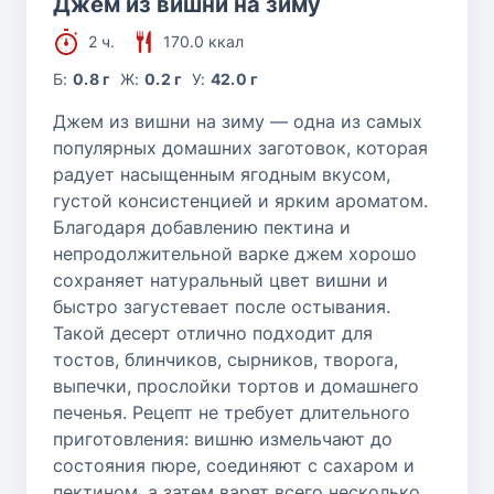
Джем из вишни на зиму
2 ч.
170.0 ккал
Б:
0.8 г
Ж:
0.2 г
У:
42.0 г
Джем из вишни на зиму — одна из самых
популярных домашних заготовок, которая
радует насыщенным ягодным вкусом,
густой консистенцией и ярким ароматом.
Благодаря добавлению пектина и
непродолжительной варке джем хорошо
сохраняет натуральный цвет вишни и
быстро загустевает после остывания.
Такой десерт отлично подходит для
тостов, блинчиков, сырников, творога,
выпечки, прослойки тортов и домашнего
печенья. Рецепт не требует длительного
приготовления: вишню измельчают до
состояния пюре, соединяют с сахаром и
пектином, а затем варят всего несколько