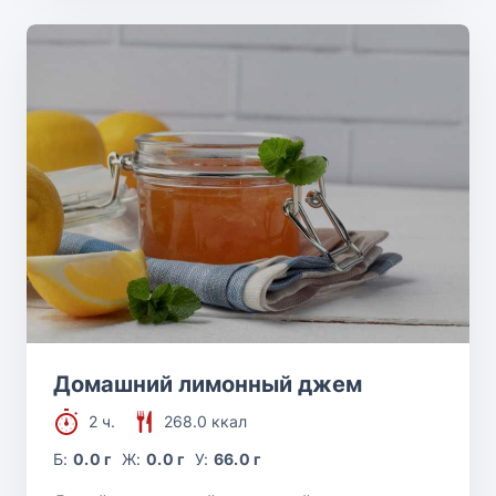
Домашний лимонный джем
2 ч.
268.0 ккал
Б:
0.0 г
Ж:
0.0 г
У:
66.0 г