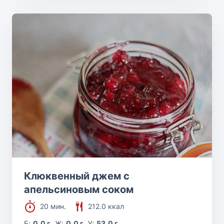
Клюквенный джем с
апельсиновым соком
20 мин.
212.0 ккал
Б:
0.0 г
Ж:
0.0 г
У:
53.0 г