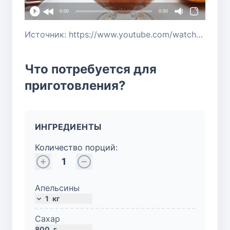
0:00
0:00
Источник: https://www.youtube.com/watch?v=YLrQyNhDxdk
Что потребуется для
приготовления?
ИНГРЕДИЕНТЫ
Количество порций:
1
Апельсины
1
кг
Сахар
800
г