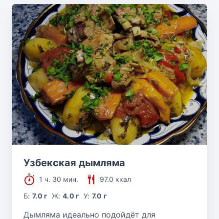
Узбекская дымляма
1 ч. 30 мин.
97.0 ккал
Б:
7.0 г
Ж:
4.0 г
У:
7.0 г
Дымляма идеально подойдёт для