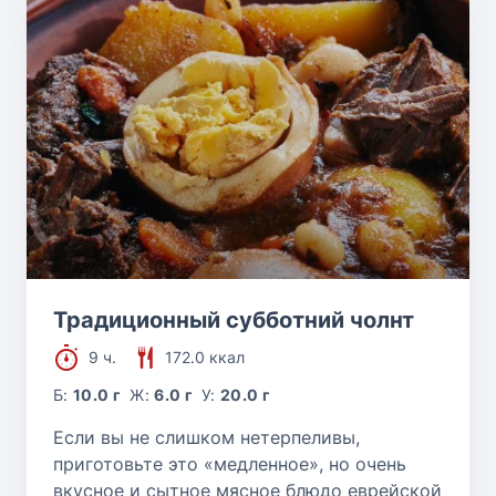
Традиционный субботний чолнт
9 ч.
172.0 ккал
Б:
10.0 г
Ж:
6.0 г
У:
20.0 г
Если вы не слишком нетерпеливы,
приготовьте это «медленное», но очень
вкусное и сытное мясное блюдо еврейской