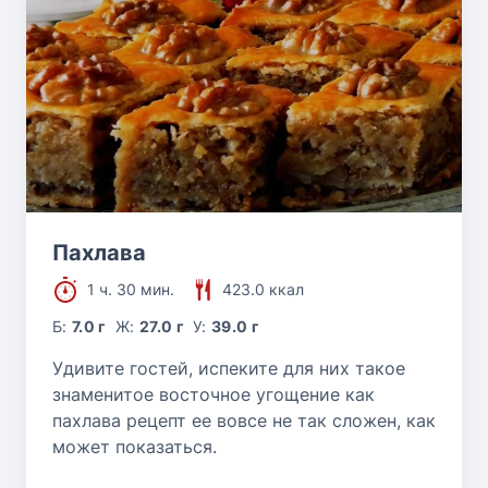
Пахлава
1 ч. 30 мин.
423.0 ккал
Б:
7.0 г
Ж:
27.0 г
У:
39.0 г
Удивите гостей, испеките для них такое
знаменитое восточное угощение как
пахлава рецепт ее вовсе не так сложен, как
может показаться.