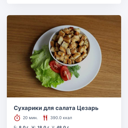
Сухарики для салата Цезарь
20 мин.
390.0 ккал
Б:
8.0 г
Ж:
18.0 г
У:
48.0 г