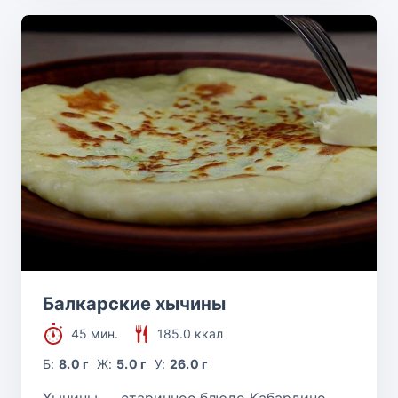
Балкарские хычины
45 мин.
185.0 ккал
Б:
8.0 г
Ж:
5.0 г
У:
26.0 г
Хычины — старинное блюдо Кабардино-