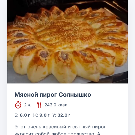
Мясной пирог Солнышко
2 ч.
243.0 ккал
Б:
8.0 г
Ж:
9.0 г
У:
32.0 г
Этот очень красивый и сытный пирог
украсит собой любое торжество. А