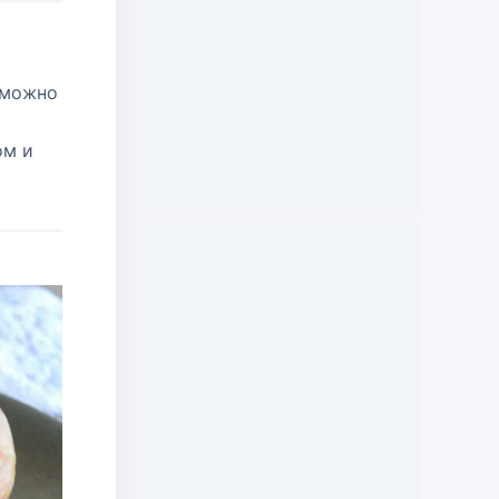
 можно
ом и