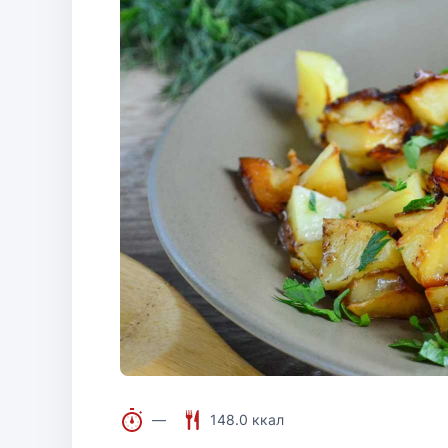
—
148.0 ккал