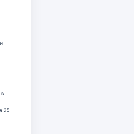
 и
 в
а 25