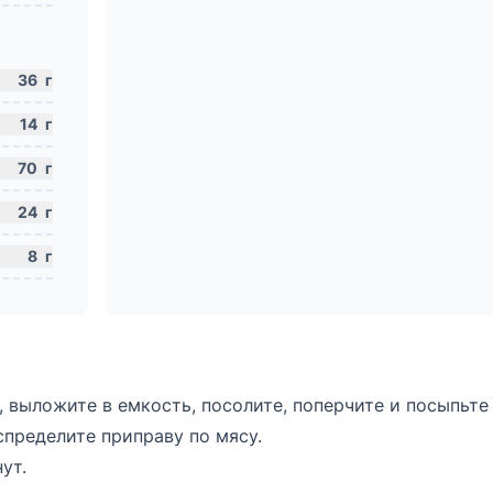
36
г
14
г
70
г
24
г
8
г
 выложите в емкость, посолите, поперчите и посыпьте
спределите приправу по мясу.
ут.