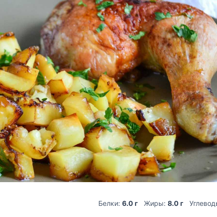
Белки:
6.0 г
Жиры:
8.0 г
Углевод