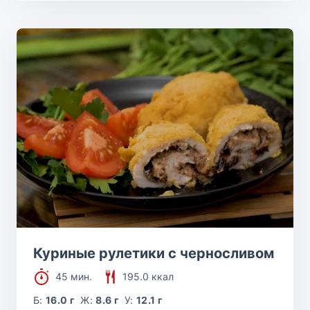
Куриные рулетики с черносливом
45 мин.
195.0 ккал
Б:
16.0 г
Ж:
8.6 г
У:
12.1 г