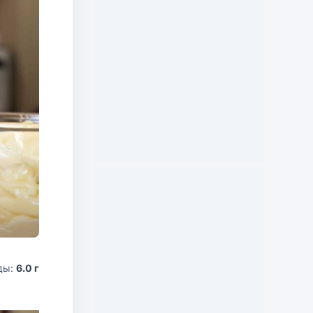
ды:
6.0 г