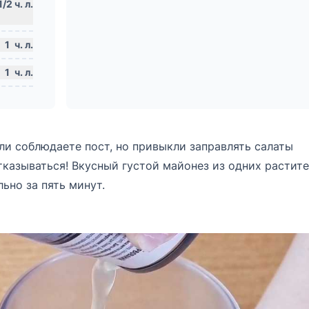
1
ч. л.
1
ч. л.
ли соблюдаете пост, но привыкли заправлять салаты
отказываться! Вкусный густой майонез из одних растит
ьно за пять минут.