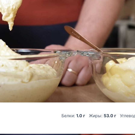
Белки:
1.0 г
Жиры:
53.0 г
Углево