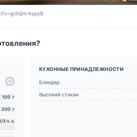
ch?v=gchQm-kypx8
отовления?
КУХОННЫЕ ПРИНАДЛЕЖНОСТИ
Блендер
Высокий стакан
100
г
200
г