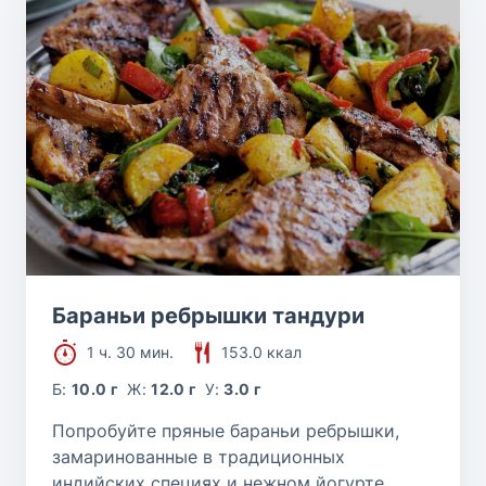
Бараньи ребрышки тандури
1 ч. 30 мин.
153.0 ккал
Б:
10.0 г
Ж:
12.0 г
У:
3.0 г
Попробуйте пряные бараньи ребрышки,
замаринованные в традиционных
индийских специях и нежном йогурте.