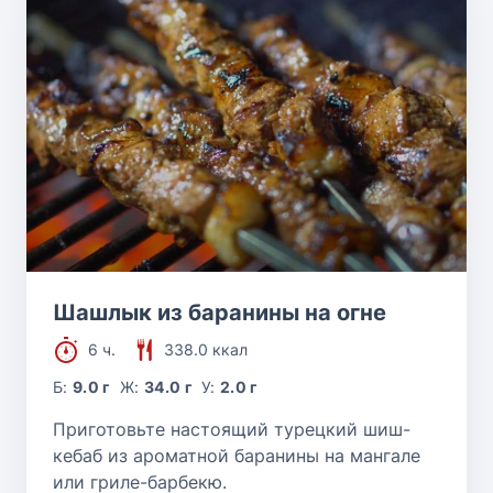
Шашлык из баранины на огне
6 ч.
338.0 ккал
Б:
9.0 г
Ж:
34.0 г
У:
2.0 г
Приготовьте настоящий турецкий шиш-
кебаб из ароматной баранины на мангале
или гриле-барбекю.