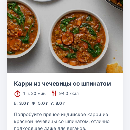
Карри из чечевицы со шпинатом
1 ч. 30 мин.
94.0 ккал
Б:
3.0 г
Ж:
5.0 г
У:
8.0 г
Попробуйте пряное индийское карри из
красной чечевицы со шпинатом, отлично
подходящее даже для веганов.