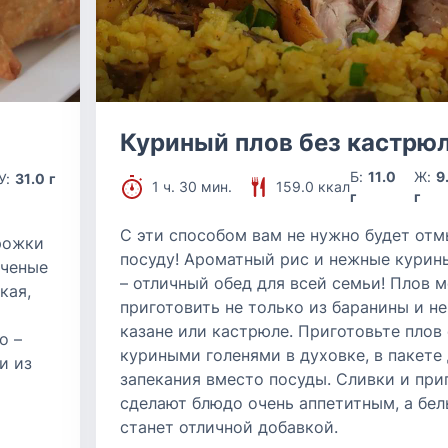
Куриный плов без кастрю
Б:
11.0
Ж:
9
У:
31.0 г
1 ч. 30 мин.
159.0 ккал
г
г
С эти способом вам не нужно будет отм
рожки
посуду! Ароматный рис и нежные курин
еченые
– отличный обед для всей семьи! Плов 
кая,
приготовить не только из баранины и не
казане или кастрюле. Приготовьте плов 
о –
куриными голенями в духовке, в пакете
и из
запекания вместо посуды. Сливки и пр
сделают блюдо очень аппетитным, а бел
станет отличной добавкой.