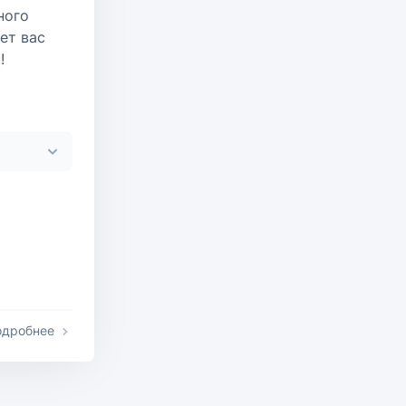
ного
ет вас
!
одробнее