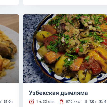
Узбекская дымляма
У:
31.0 г
1 ч. 30 мин.
97.0 ккал
Б:
7.0 г
Ж:
4