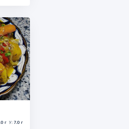
.0 г
У:
7.0 г