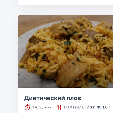
Диетический плов
1 ч. 30 мин.
171.0 ккал
Б:
7.0 г
Ж:
1.0 г