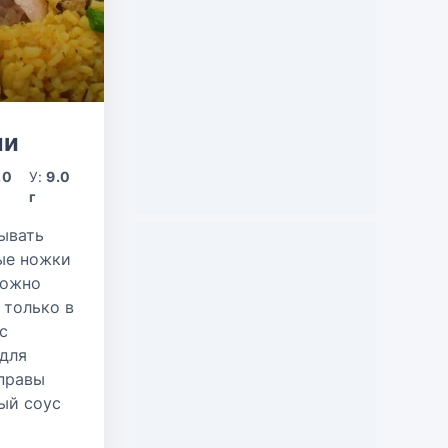
ли
.0
У:
9.0
г
ывать
ые ножки
можно
 только в
с
 для
иправы
ый соус