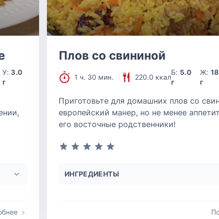
е
Плов со свининой
У:
3.0
Б:
5.0
Ж:
18
1 ч. 30 мин.
220.0 ккал
г
г
г
Приготовьте для домашних плов со сви
ении,
европейский манер, но не менее аппети
его восточные родственники!
ИНГРЕДИЕНТЫ
обнее
П