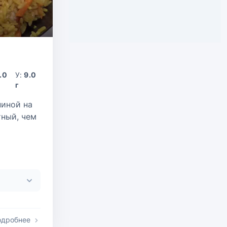
.0
У:
9.0
г
ниной на
тный, чем
одробнее