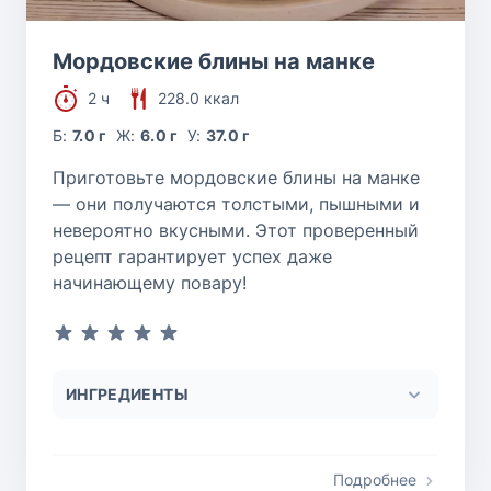
Мордовские блины на манке
2 ч
228.0 ккал
Б:
7.0 г
Ж:
6.0 г
У:
37.0 г
Приготовьте мордовские блины на манке
— они получаются толстыми, пышными и
невероятно вкусными. Этот проверенный
рецепт гарантирует успех даже
начинающему повару!
ИНГРЕДИЕНТЫ
Подробнее