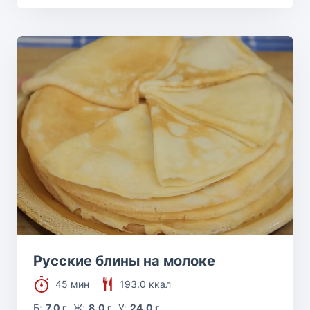
Русские блины на молоке
45 мин
193.0 ккал
Б:
7.0 г
Ж:
8.0 г
У:
24.0 г