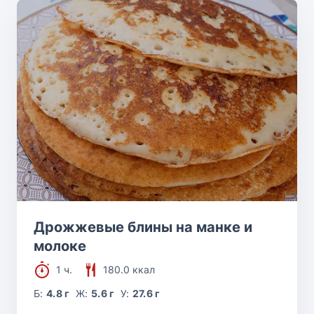
Дрожжевые блины на манке и
молоке
1 ч.
180.0 ккал
Б:
4.8 г
Ж:
5.6 г
У:
27.6 г