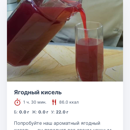
Ягодный кисель
1 ч. 30 мин.
86.0 ккал
Б:
0.0 г
Ж:
0.0 г
У:
22.0 г
Попробуйте наш ароматный ягодный
кисель — он порадует вас своим нежным