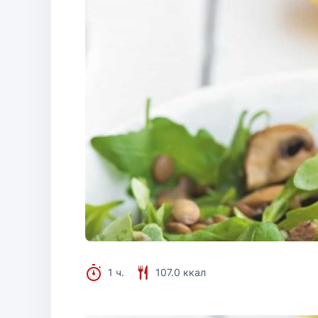
1 ч.
107.0 ккал