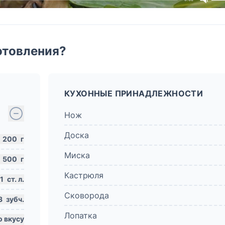
отовления?
КУХОННЫЕ ПРИНАДЛЕЖНОСТИ
Нож
Доска
200
г
Миска
500
г
Кастрюля
1
ст. л.
Сковорода
3
зубч.
Лопатка