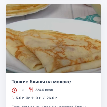
Тонкие блины на молоке
1 ч.
220.0 ккал
Б:
5.0 г
Ж:
11.0 г
У:
26.0 г
Если вам до сих пор не удаются блины,