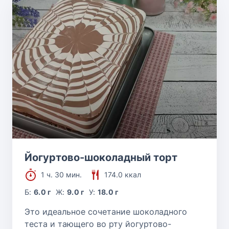
Йогуртово-шоколадный торт
1 ч. 30 мин.
174.0 ккал
Б:
6.0 г
Ж:
9.0 г
У:
18.0 г
Это идеальное сочетание шоколадного
теста и тающего во рту йогуртово-