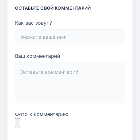
Оксана
ОСТАВЬТЕ СВОЙ КОММЕНТАРИЙ
А если в крем добавить немного мёда, то
торт будет ещё вкуснее))) Иногда я делаю в
Как вас зовут?
прослойку ягодную начинку, эта кислинка
придаёт "изюминку" торту...
Ответить
Ваш комментарий
Ольга
В рецепте медовика не понятно когда
убирать посуду с водяной бани, до того как
всыпали муку ?
Ответить
Фото к комментарию
АДМИНИСТРАТОР
Ольга, нужно убрать посуду с водяной бани,
когда масло растает, то есть до добавления
муки.