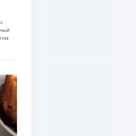
 с
чный
этом