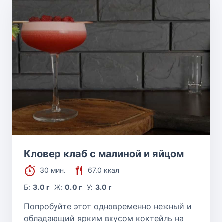
Кловер клаб с малиной и яйцом
30 мин.
67.0 ккал
Б:
3.0 г
Ж:
0.0 г
У:
3.0 г
Попробуйте этот одновременно нежный и
обладающий ярким вкусом коктейль на