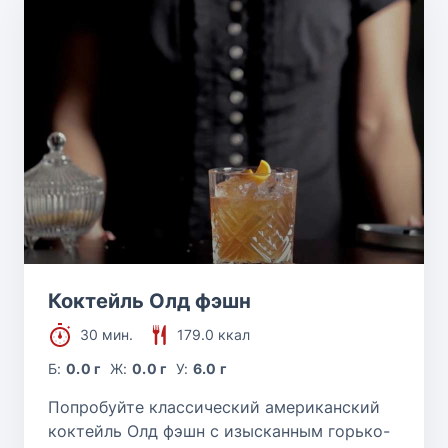
Коктейль Олд фэшн
30 мин.
179.0 ккал
Б:
0.0 г
Ж:
0.0 г
У:
6.0 г
Попробуйте классический американский
коктейль Олд фэшн с изысканным горько-