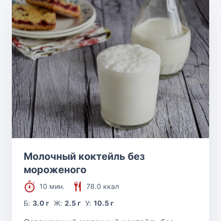
Молочный коктейль без
мороженого
10 мин.
78.0 ккал
Б:
3.0 г
Ж:
2.5 г
У:
10.5 г