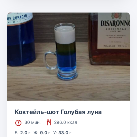
Коктейль-шот Голубая луна
30 мин.
296.0 ккал
Б:
2.0 г
Ж:
9.0 г
У:
33.0 г