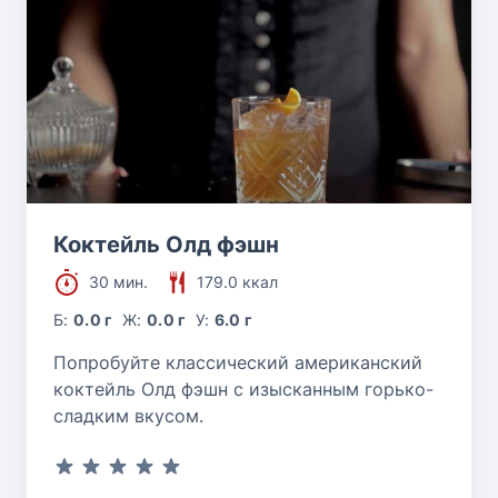
Коктейль Олд фэшн
30 мин.
179.0 ккал
Б:
0.0 г
Ж:
0.0 г
У:
6.0 г
Попробуйте классический американский
коктейль Олд фэшн с изысканным горько-
сладким вкусом.