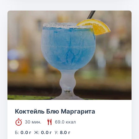
Коктейль Блю Маргарита
30 мин.
69.0 ккал
Б:
0.0 г
Ж:
0.0 г
У:
8.0 г