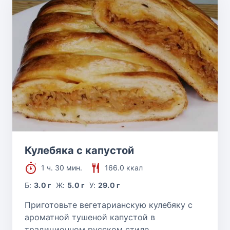
Кулебяка с капустой
1 ч. 30 мин.
166.0 ккал
Б:
3.0 г
Ж:
5.0 г
У:
29.0 г
Приготовьте вегетарианскую кулебяку с
ароматной тушеной капустой в
традиционном русском стиле.