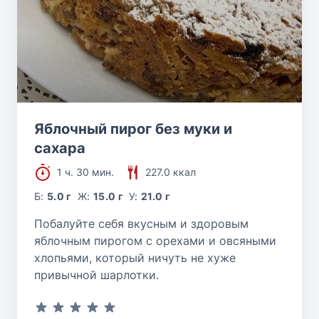
Яблочный пирог без муки и
сахара
1 ч. 30 мин.
227.0 ккал
Б:
5.0 г
Ж:
15.0 г
У:
21.0 г
Побалуйте себя вкусным и здоровым
яблочным пирогом с орехами и овсяными
хлопьями, который ничуть не хуже
привычной шарлотки.