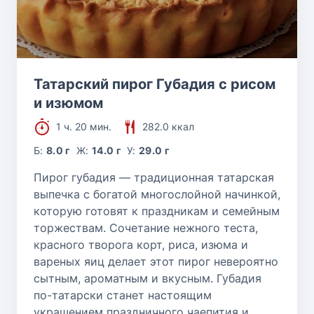
Татарский пирог Губадия с рисом
и изюмом
1 ч. 20 мин.
282.0 ккал
Б:
8.0 г
Ж:
14.0 г
У:
29.0 г
Пирог губадия — традиционная татарская
выпечка с богатой многослойной начинкой,
которую готовят к праздникам и семейным
торжествам. Сочетание нежного теста,
красного творога корт, риса, изюма и
вареных яиц делает этот пирог невероятно
сытным, ароматным и вкусным. Губадия
по-татарски станет настоящим
украшением праздничного чаепития и