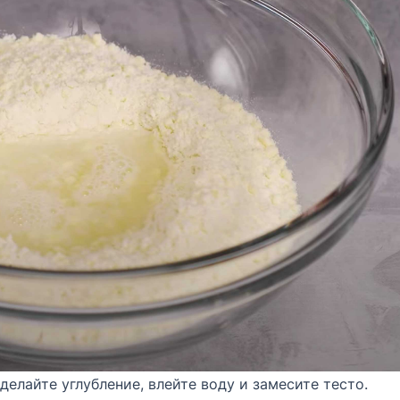
елайте углубление, влейте воду и замесите тесто.