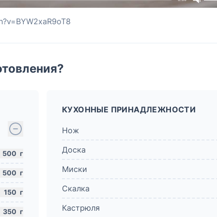
tch?v=BYW2xaR9oT8
отовления?
КУХОННЫЕ ПРИНАДЛЕЖНОСТИ
Нож
Доска
500
г
Миски
500
г
Скалка
150
г
Кастрюля
350
г