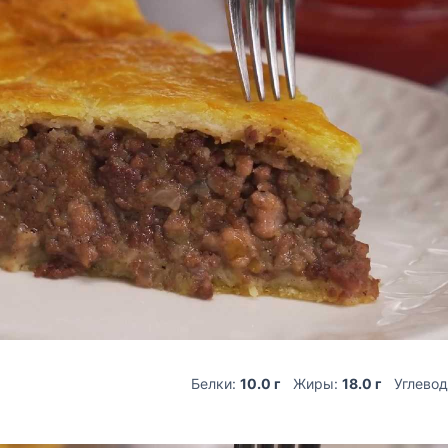
Белки:
10.0 г
Жиры:
18.0 г
Углево