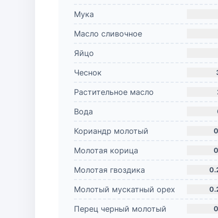
Мука
Масло сливочное
Яйцо
Чеснок
Растительное масло
Вода
Кориандр молотый
0
Молотая корица
0
Молотая гвоздика
0.
Молотый мускатный орех
0.
Перец черный молотый
0