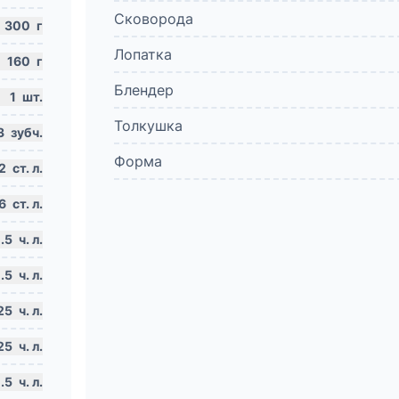
Сковорода
300
г
Лопатка
160
г
Блендер
1
шт.
Толкушка
3
зубч.
Форма
2
ст. л.
6
ст. л.
.5
ч. л.
.5
ч. л.
25
ч. л.
25
ч. л.
.5
ч. л.