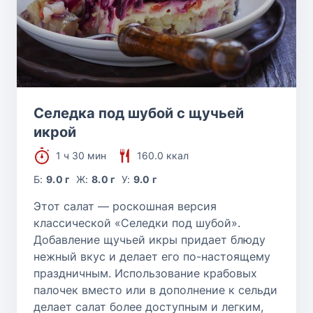
Селедка под шубой с щучьей
икрой
1 ч 30 мин
160.0 ккал
Б:
9.0 г
Ж:
8.0 г
У:
9.0 г
Этот салат — роскошная версия
классической «Селедки под шубой».
Добавление щучьей икры придает блюду
нежный вкус и делает его по-настоящему
праздничным. Использование крабовых
палочек вместо или в дополнение к сельди
делает салат более доступным и легким,