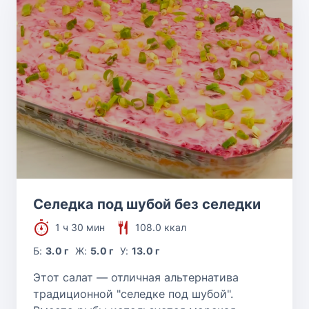
Селедка под шубой без селедки
1 ч 30 мин
108.0 ккал
Б:
3.0 г
Ж:
5.0 г
У:
13.0 г
Этот салат — отличная альтернатива
традиционной "селедке под шубой".