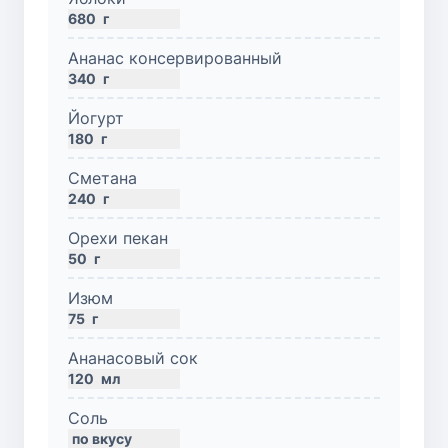
680
г
Ананас консервированный
340
г
Йогурт
180
г
Сметана
240
г
Орехи пекан
50
г
Изюм
75
г
Ананасовый сок
120
мл
Соль