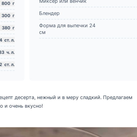
Миксер или венчик
800
г
Блендер
300
г
Форма для выпечки 24
380
г
см
4
ст. л.
33
ч. л.
2
ст. л.
ецепт десерта, нежный и в меру сладкий. Предлагаем
о и очень вкусно!