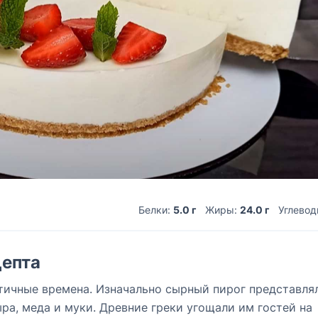
Белки:
5.0 г
Жиры:
24.0 г
Углево
епта
нтичные времена. Изначально сырный пирог представля
ыра, меда и муки. Древние греки угощали им гостей на