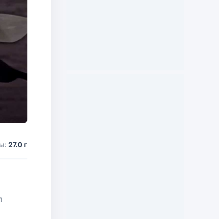
ды:
27.0 г
л