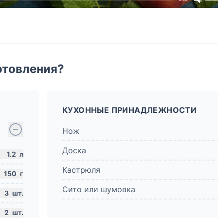
отовления?
КУХОННЫЕ ПРИНАДЛЕЖНОСТИ
Нож
Доска
1.2
л
Кастрюля
150
г
Сито или шумовка
3
шт.
2
шт.