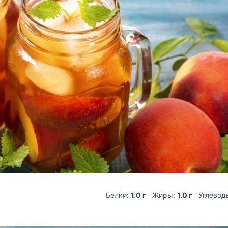
Белки:
1.0 г
Жиры:
1.0 г
Углевод