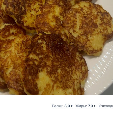
Белки:
3.0 г
Жиры:
7.0 г
Углевод