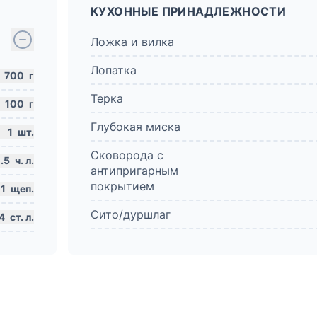
КУХОННЫЕ ПРИНАДЛЕЖНОСТИ
Ложка и вилка
Лопатка
700
г
Терка
100
г
Глубокая миска
1
шт.
Сковорода с
.5
ч. л.
антипригарным
покрытием
1
щеп.
Сито/дуршлаг
4
ст. л.