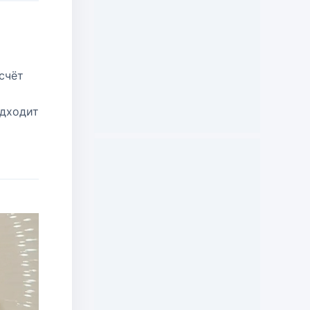
 счёт
одходит