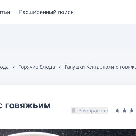
атьи
Расширенный поиск
люда
Горячие блюда
Галушки Кунгарполи с говя
с говяжьим
В избранное