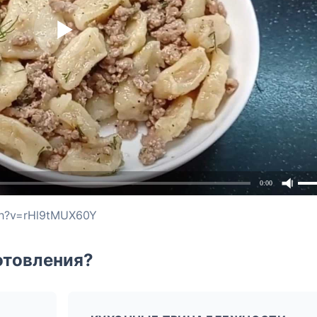
0:00
ch?v=rHl9tMUX60Y
отовления?