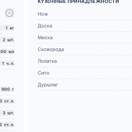
КУХОННЫЕ ПРИНАДЛЕЖНОСТИ
Нож
Доска
1
кг
Миска
2
шт.
Сковорода
200
мл
Лопатка
1
ч. л.
Сито
Дуршлаг
900
г
3
ст. л.
3
шт.
2
ст. л.