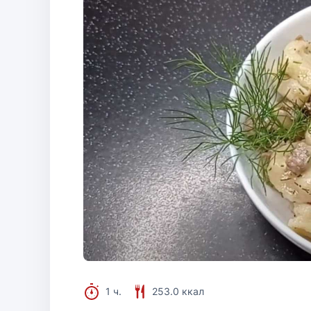
1 ч.
253.0 ккал