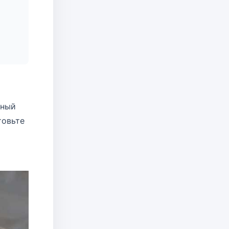
чный
товьте