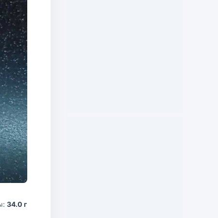
ы:
34.0 г