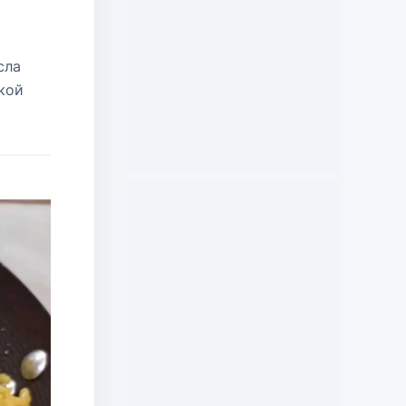
сла
кой