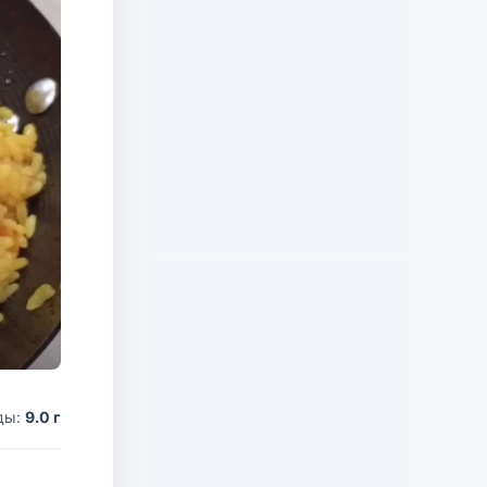
ды:
9.0 г