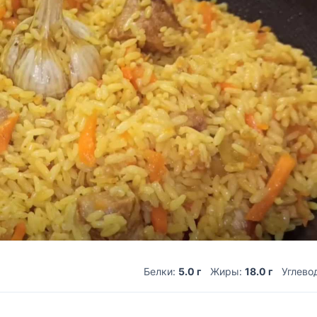
Белки:
5.0 г
Жиры:
18.0 г
Углево