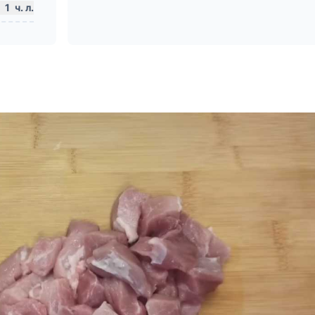
1
ч. л.