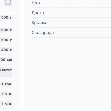
Нож
Доска
500
г
Крышка
600
г
Сковорода
500
г
400
г
200
мл
1
гол.
1
ч. л.
1
ч. л.